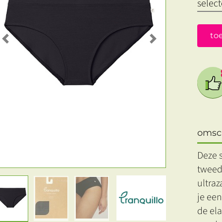
to
Previous
Next
omsch
Deze s
tweed
ultra
je een
de ela