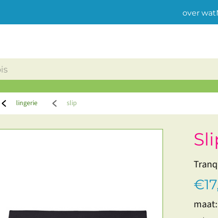
over wat
lingerie
slip
Sl
Tranq
€17
maat: