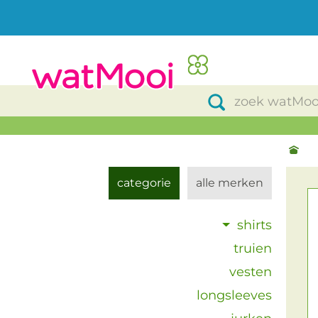
categorie
alle merken
shirts
truien
vesten
longsleeves