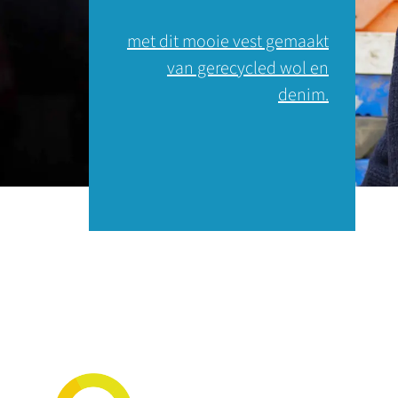
met dit mooie vest gemaakt
van gerecycled wol en
denim.