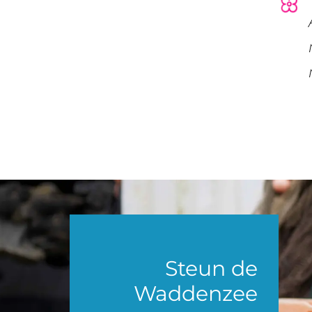
Steun de
Waddenzee