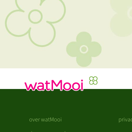
over watMooi
priva