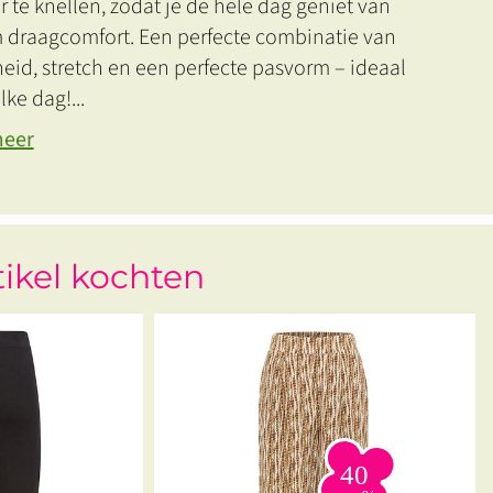
 te knellen, zodat je de hele dag geniet van
m draagcomfort. Een perfecte combinatie van
eid, stretch en een perfecte pasvorm – ideaal
lke dag!
...
meer
tikel kochten