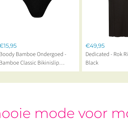
€15,95
€49,95
Boody Bamboe Ondergoed -
Dedicated - Rok R
Bamboe Classic Bikinislip
Black
Naadloos Zwart
ooie mode voor m