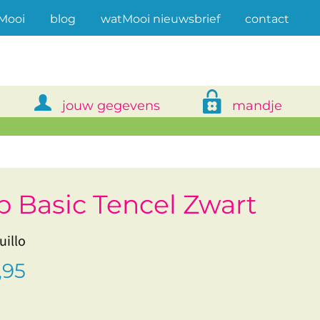
(current)
Mooi
blog
watMooi nieuwsbrief
contact
jouw gegevens
mandje
ip Basic Tencel Zwart
uillo
,95