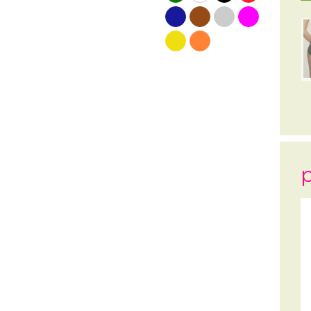
blauw
bruin
grijs
roze
geel
oranje
p