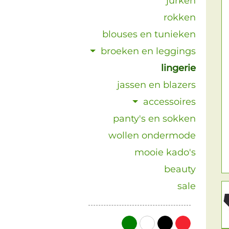
jurken
rokken
blouses en tunieken
broeken en leggings
lingerie
jassen en blazers
accessoires
panty's en sokken
wollen ondermode
mooie kado's
beauty
sale
groen
wit
zwart
rood