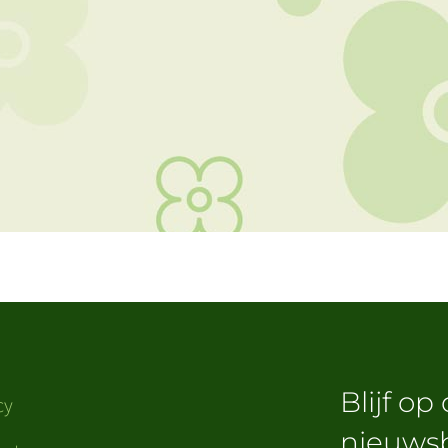
Blijf op
cy
nieuwsb