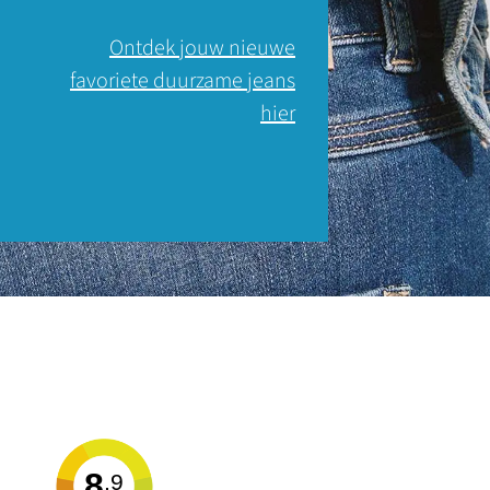
Ontdek jouw nieuwe
favoriete duurzame jeans
hier
8
,9