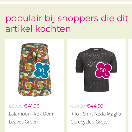
populair bij shoppers die dit
artikel kochten
€41,96
€44,50
€59,95
€89,00
Lalamour - Rok Demi
Rifo - Shirt Neda Maglia
Leaves Green
Gerecycled Grey
Antracite