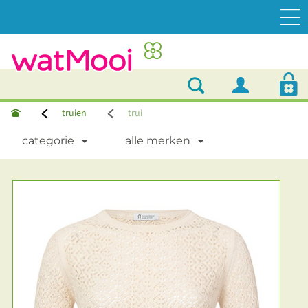
truien
trui
categorie
alle merken