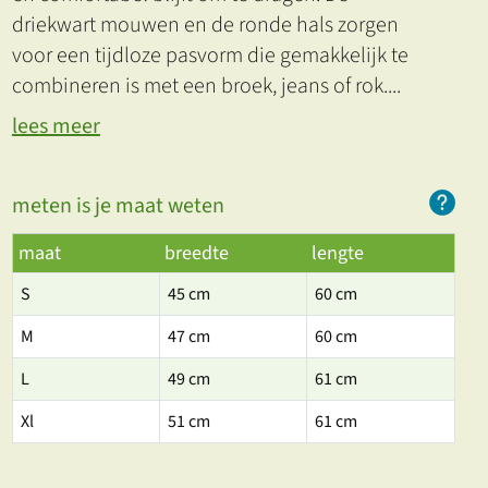
driekwart mouwen en de ronde hals zorgen
voor een tijdloze pasvorm die gemakkelijk te
combineren is met een broek, jeans of rok.
...
lees meer
meten is je maat weten
maat
breedte
lengte
S
45 cm
60 cm
M
47 cm
60 cm
L
49 cm
61 cm
Xl
51 cm
61 cm