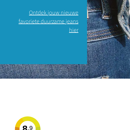
Ontdek jouw nieuwe
favoriete duurzame jeans
hier
8
,9