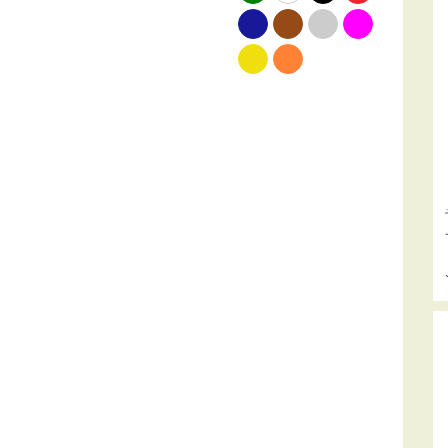
blauw
bruin
grijs
roze
geel
oranje