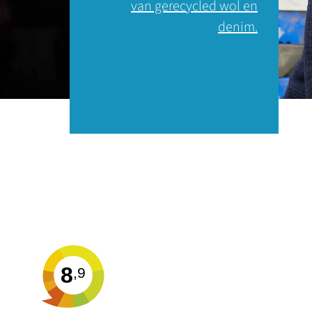
van gerecycled wol en
denim.
8
,9