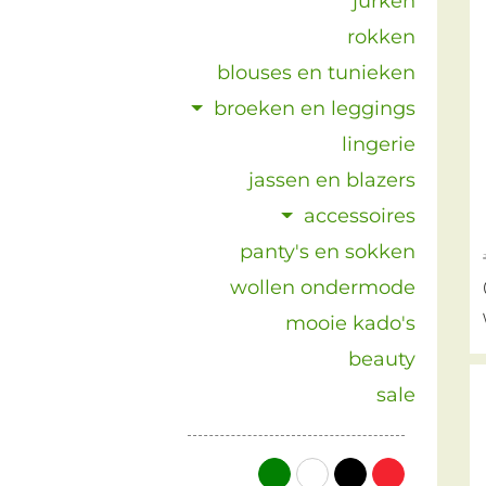
jurken
rokken
blouses en tunieken
broeken en leggings
lingerie
jassen en blazers
accessoires
panty's en sokken
wollen ondermode
mooie kado's
beauty
sale
groen
wit
zwart
rood