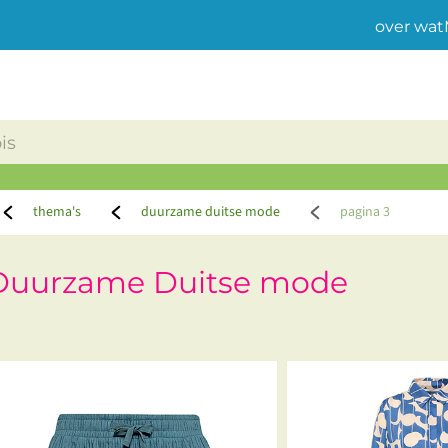
over wat
thema's
duurzame duitse mode
pagina 3
Duurzame Duitse mode