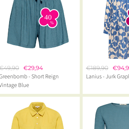
€49,90
€29,94
€189,90
€94,9
Greenbomb - Short Reign
Lanius - Jurk Grap
Vintage Blue