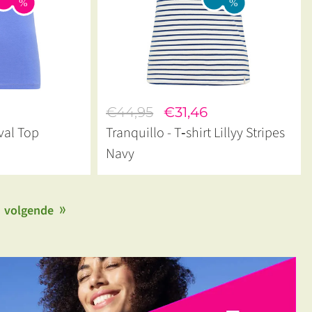
€44,95
€31,46
val Top
Tranquillo - T‑shirt Lillyy Stripes
Navy
volgende