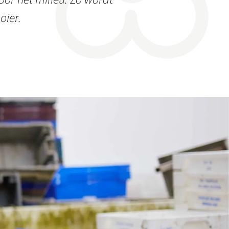
oier.