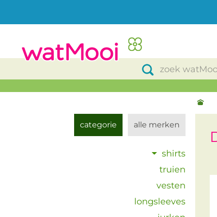
categorie
alle merken
shirts
truien
vesten
longsleeves