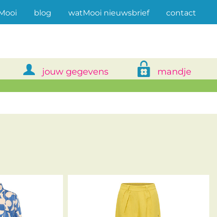
(current)
Mooi
blog
watMooi nieuwsbrief
contact
jouw gegevens
mandje