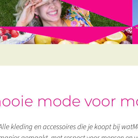
ooie mode voor m
Alle kleding en accessoires die je koopt bij watMo
manier gemaakt, met respect voor mensen en vo