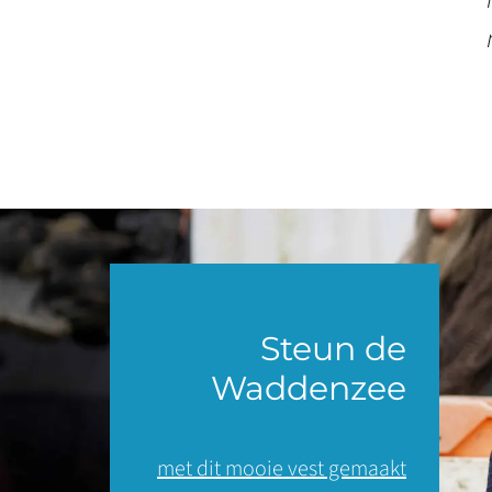
Steun de
Waddenzee
met dit mooie vest gemaakt