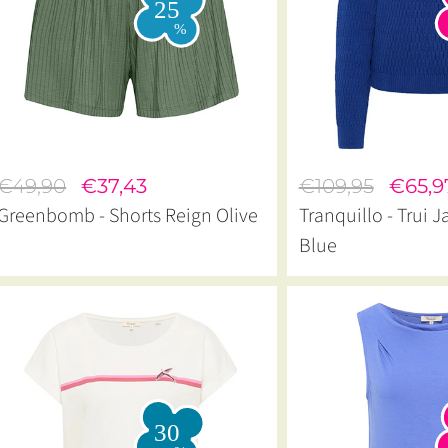
€49,90
€37,43
€109,95
€65,9
Greenbomb - Shorts Reign Olive
Tranquillo - Trui 
Blue