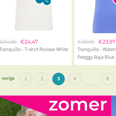
€34,95
€24,47
€39,95
€23,97
Tranquillo - T‑shirt Roosee White
Tranquillo - Water
Peeggy Baja Blue
vorige
1
2
3
4
8