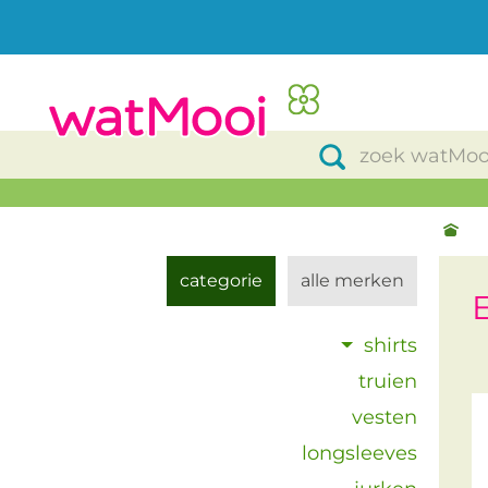
categorie
alle merken
shirts
truien
vesten
longsleeves