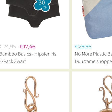
€24,95
€17,46
€29,95
Bamboo Basics - Hipster Iris
No More Plastic Ba
2‑Pack Zwart
Duurzame shoppe
NoMorePlastic Sw