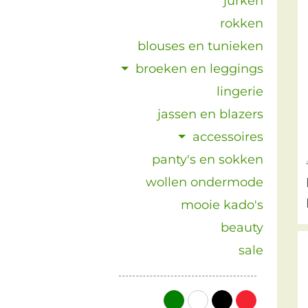
jurken
rokken
blouses en tunieken
broeken en leggings
lingerie
jassen en blazers
accessoires
panty's en sokken
wollen ondermode
mooie kado's
beauty
sale
groen
wit
zwart
rood