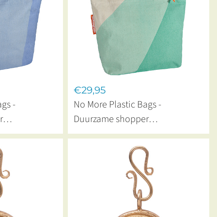
€29,95
gs -
No More Plastic Bags -
r
Duurzame shopper
eet Lavender
NoMorePlastic Soft Mint