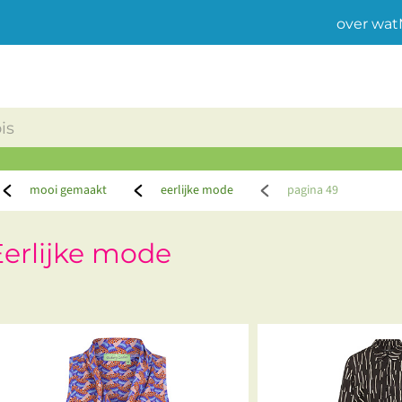
over wat
mooi gemaakt
eerlijke mode
pagina 49
Eerlijke mode