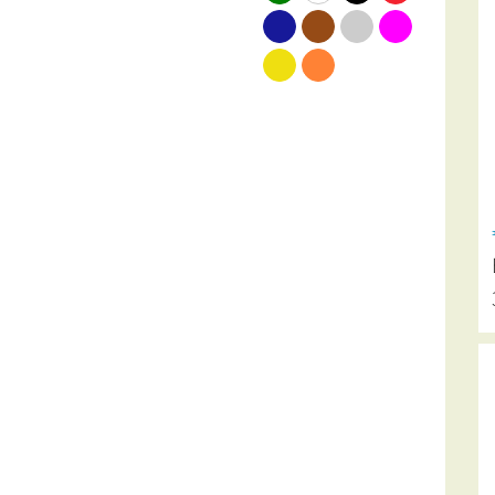
blauw
bruin
grijs
roze
geel
oranje