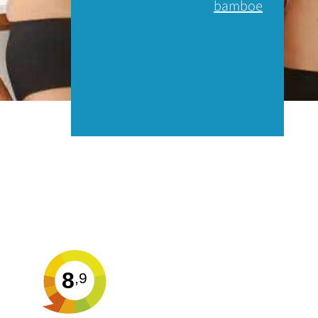
bamboe
8
,9