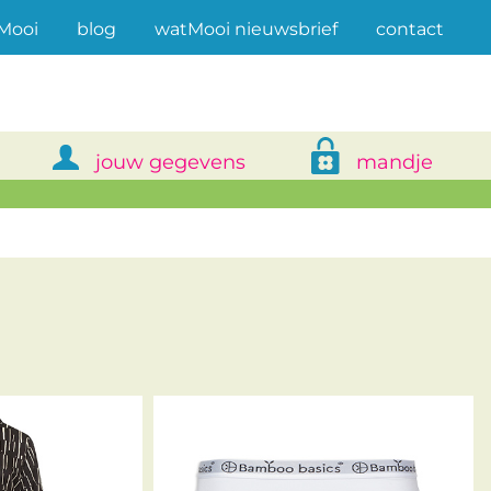
(current)
Mooi
blog
watMooi nieuwsbrief
contact
jouw gegevens
mandje