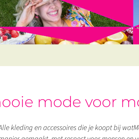
ooie mode voor m
Alle kleding en accessoires die je koopt bij watMo
manier gemaakt, met respect voor mensen en vo