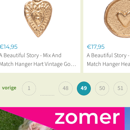
€14,95
€17,95
A Beautiful Story - Mix And
A Beautiful Story 
Match Hanger Hart Vintage Gold
Match Hanger Hea
Plated
Munt Gold Plated
vorige
1
48
49
50
51