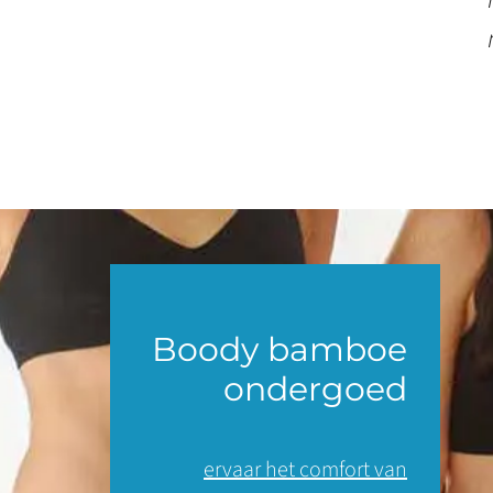
Boody bamboe
ondergoed
ervaar het comfort van