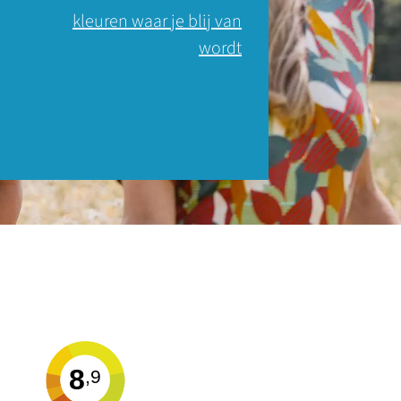
kleuren waar je blij van
wordt
8
,9