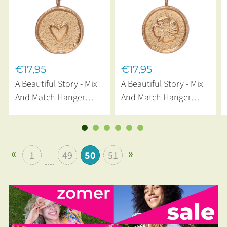
€17,95
€17,95
A Beautiful Story - Mix
A Beautiful Story - Mix
And Match Hanger
And Match Hanger
Heart Vintage Munt
Klavervier Vintage
Gold Plated
Munt Gold Plated
1
49
50
51