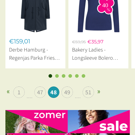
€159,01
€35,97
€59,95
Derbe Hamburg -
Bakery Ladies -
Regenjas Parka Friese
Longsleeve Bolero
TraveBy Lavender Gray
Midnight Blue
1
47
48
49
51