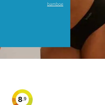
bamboe
8
,9