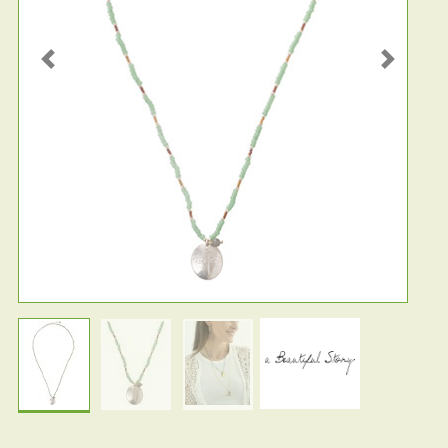
Previous
Next