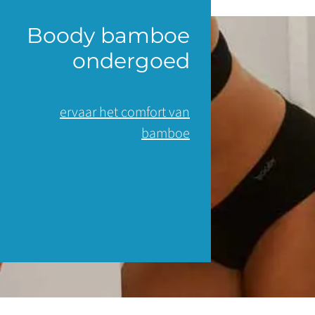
Boody bamboe
ondergoed
ervaar het comfort van
bamboe