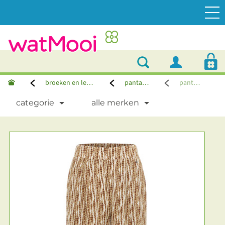
broeken en leggings
pantalons
pantalon
categorie
alle merken