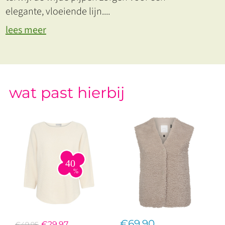
elegante, vloeiende lijn.
...
lees meer
wat past hierbij
€69,90
€29,97
€49,95