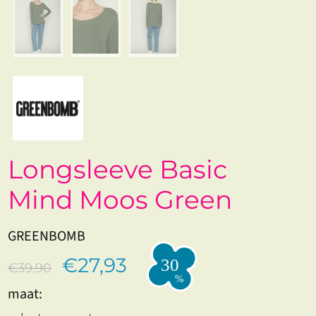
Longsleeve Basic
Mind Moos Green
GREENBOMB
€27,93
€39,90
maat: