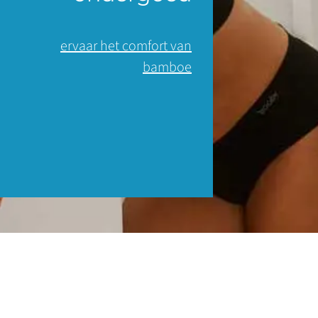
ervaar het comfort van
bamboe