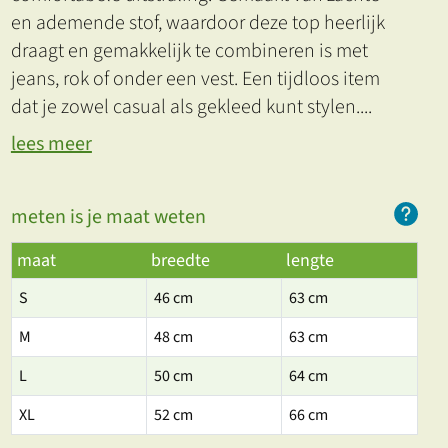
en ademende stof, waardoor deze top heerlijk
draagt en gemakkelijk te combineren is met
jeans, rok of onder een vest. Een tijdloos item
dat je zowel casual als gekleed kunt stylen.
...
lees meer
meten is je maat weten
maat
breedte
lengte
S
46 cm
63 cm
M
48 cm
63 cm
L
50 cm
64 cm
XL
52 cm
66 cm