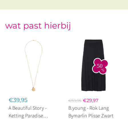
wat past hierbij
€39,95
€29,97
€59,95
A Beautiful Story -
B.young - Rok Lang
Ketting Paradise
Bymarlin Plisse Zwart
Aventurine Gold