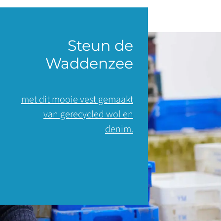
Steun de
Waddenzee
met dit mooie vest gemaakt
van gerecycled wol en
denim.