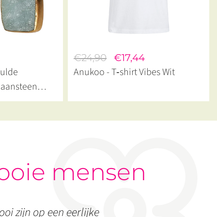
€24,90
€17,44
gulde
Anukoo - T‑shirt Vibes Wit
Maansteen
ooie mensen
oi zijn op een eerlijke