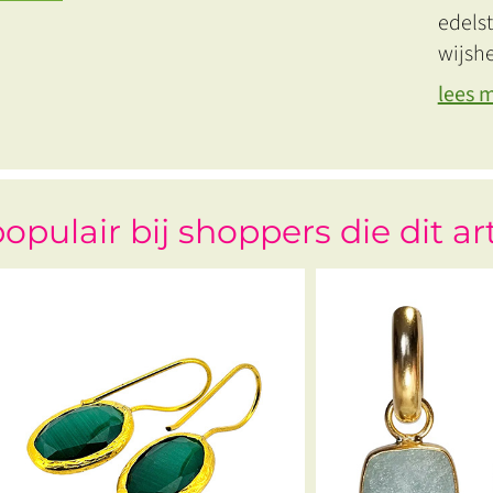
edelst
wijshe
lees 
opulair bij shoppers die dit ar