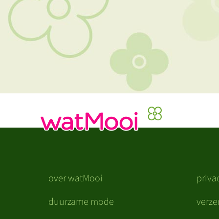
over watMooi
priva
duurzame mode
verz