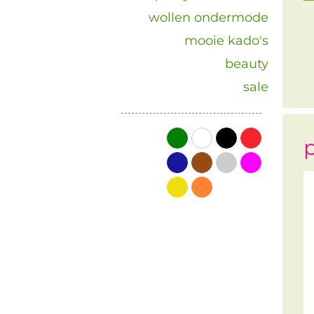
wollen ondermode
mooie kado's
beauty
sale
groen
wit
zwart
rood
p
blauw
bruin
grijs
roze
geel
oranje