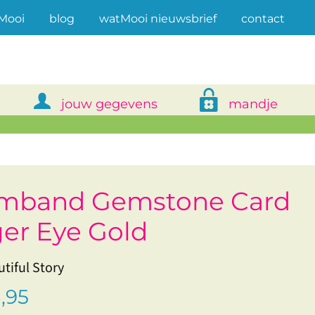
(current)
Mooi
blog
watMooi nieuwsbrief
contact
jouw gegevens
mandje
mband Gemstone Card
ger Eye Gold
tiful Story
,95