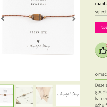
maat:
Previous
Next
to
omsch
Deze e
goudk
katoe
schuif