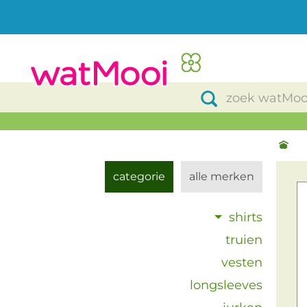
categorie
alle merken
shirts
truien
vesten
longsleeves