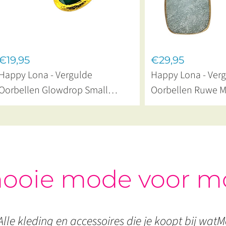
€19,95
€29,95
Happy Lona - Vergulde
Happy Lona - Ver
Oorbellen Glowdrop Small
Oorbellen Ruwe 
Emerald
Aquamarine
ooie mode voor m
Alle kleding en accessoires die je koopt bij watMo