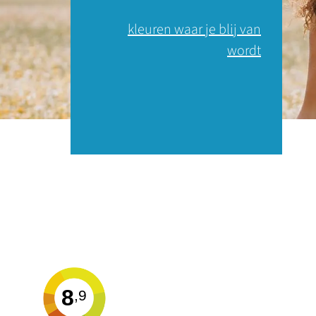
kleuren waar je blij van
wordt
8
,9