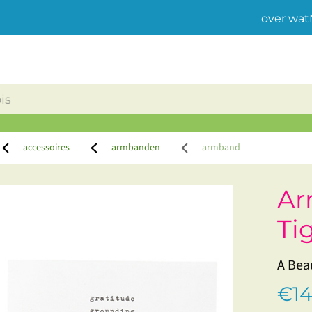
over wat
accessoires
armbanden
armband
Ar
Ti
A Beau
€14