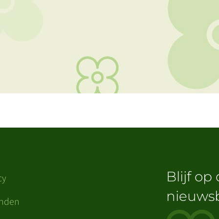
Blijf op
cy
nieuwsb
enden