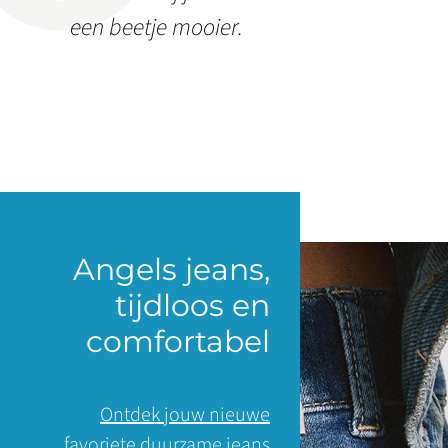
een beetje mooier.
Angels jeans,
tijdloos en
comfortabel
Ontdek jouw nieuwe
favoriete duurzame jeans