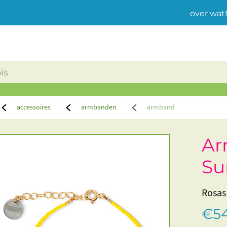
over wat
accessoires
armbanden
armband
Ar
Su
Rosas
€54