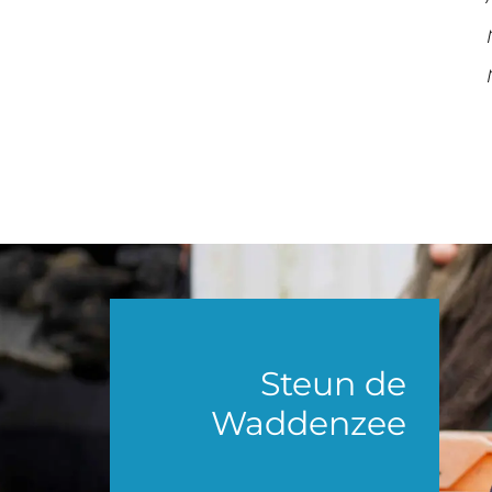
Steun de
Waddenzee