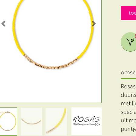
to
Previous
Next
omsch
Rosas
duurza
met li
speci
uit m
puntje