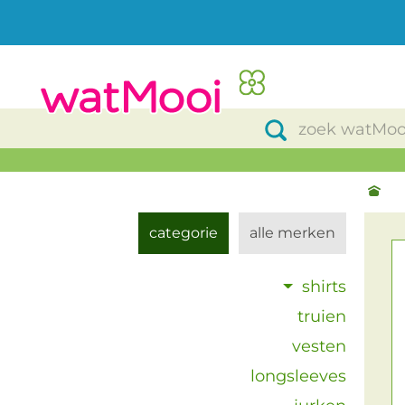
categorie
alle merken
shirts
truien
vesten
longsleeves