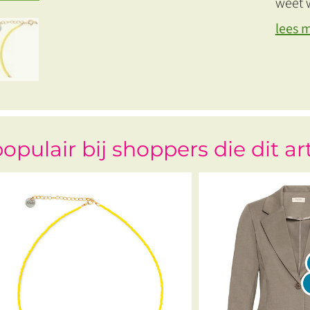
weet w
lees 
opulair bij shoppers die dit ar