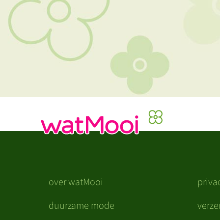
over watMooi
priva
duurzame mode
verz