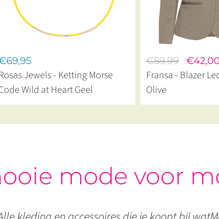
€69,95
€59,99
€42,0
Rosas Jewels - Ketting Morse
Fransa - Blazer L
Code Wild at Heart Geel
Olive
ooie mode voor m
Alle kleding en accessoires die je koopt bij watMo