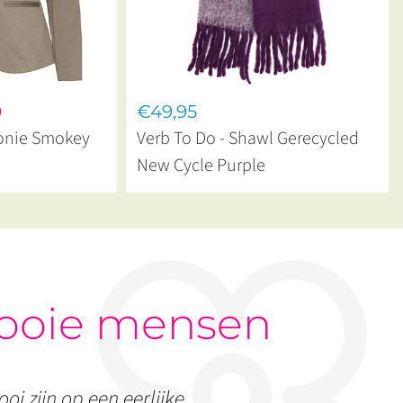
0
€49,95
eonie Smokey
Verb To Do - Shawl Gerecycled
New Cycle Purple
ooie mensen
oi zijn op een eerlijke