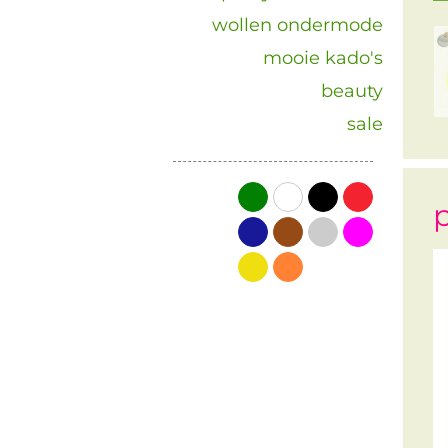
wollen ondermode
mooie kado's
beauty
sale
groen
wit
zwart
rood
p
blauw
bruin
grijs
roze
geel
oranje