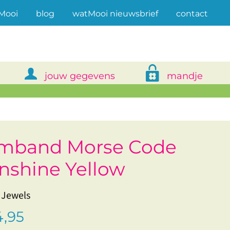
(current)
Mooi
blog
watMooi nieuwsbrief
contact
jouw gegevens
mandje
mband Morse Code
nshine Yellow
 Jewels
,95