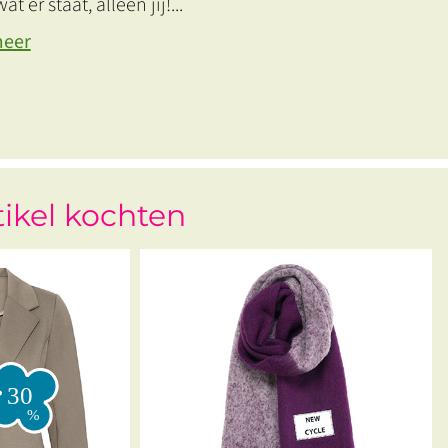
at er staat, alleen jij!
...
meer
tikel kochten