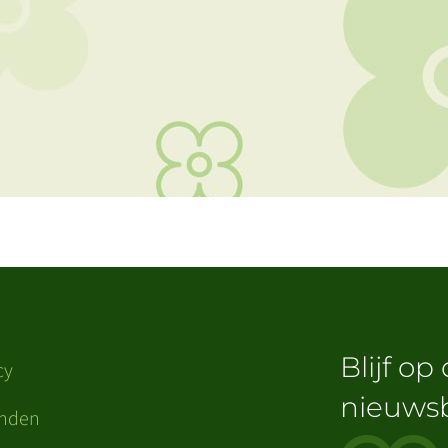
Blijf op
cy
nieuwsb
enden