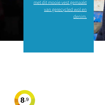
met dit mooie vest gemaakt
van gerecycled wol en
denim.
8
,9