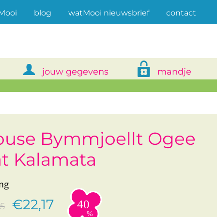
(current)
Mooi
blog
watMooi nieuwsbrief
contact
jouw gegevens
mandje
ouse Bymmjoellt Ogee
at Kalamata
ng
€22,17
5