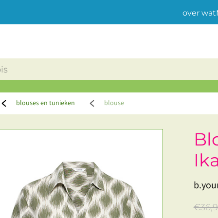
over wat
blouses en tunieken
blouse
Bl
Ik
b.you
€36,9