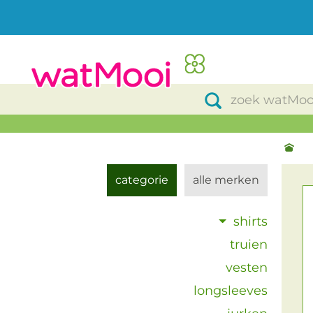
categorie
alle merken
shirts
truien
vesten
longsleeves