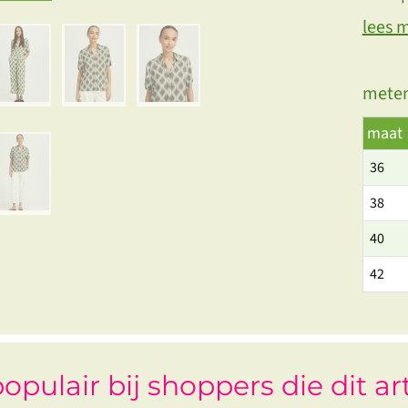
lees 
meten
maat
36
38
40
42
opulair bij shoppers die dit ar