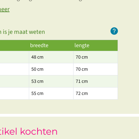
meer
 is je maat weten
breedte
lengte
48 cm
70 cm
50 cm
70 cm
53 cm
71 cm
55 cm
72 cm
tikel kochten