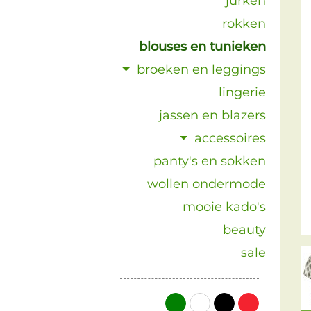
jurken
rokken
blouses en tunieken
broeken en leggings
lingerie
jassen en blazers
accessoires
panty's en sokken
wollen ondermode
mooie kado's
beauty
sale
groen
wit
zwart
rood