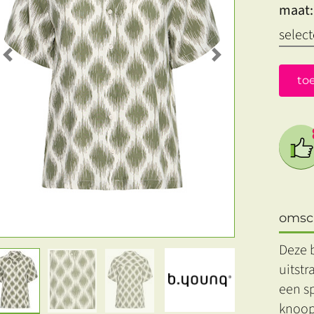
maat:
Previous
Next
to
omsch
Deze 
uitstr
een sp
knoop