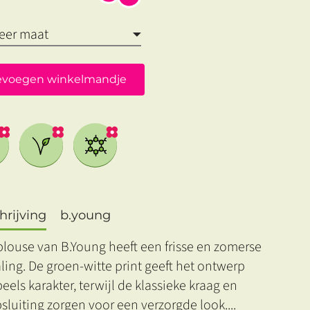
evoegen winkelmandje
rijving
b.young
blouse van B.Young heeft een frisse en zomerse
aling. De groen-witte print geeft het ontwerp
eels karakter, terwijl de klassieke kraag en
sluiting zorgen voor een verzorgde look.
...