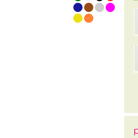
blauw
bruin
grijs
roze
geel
oranje
p