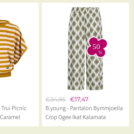
€34,95
€17,47
 Trui Picnic
B.young - Pantalon Bymmjoella
e Caramel
Crop Ogee Ikat Kalamata