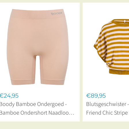
€24,95
€89,95
Boody Bamboe Ondergoed -
Blutsgeschwister -
Bamboe Ondershort Naadloos
Friend Chic Strip
Blush