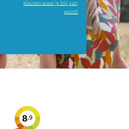
kleuren waar je blij van
wordt
8
,9