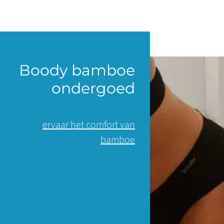
Boody bamboe
ondergoed
ervaar het comfort van
bamboe