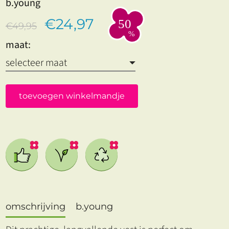
b.young
€24,97
€49,95
maat:
toevoegen winkelmandje
omschrijving
b.young