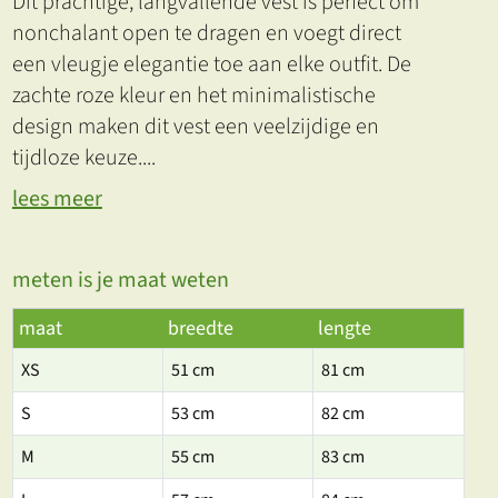
Dit prachtige, langvallende vest is perfect om
nonchalant open te dragen en voegt direct
een vleugje elegantie toe aan elke outfit. De
zachte roze kleur en het minimalistische
design maken dit vest een veelzijdige en
tijdloze keuze.
...
lees meer
meten is je maat weten
maat
breedte
lengte
XS
51 cm
81 cm
S
53 cm
82 cm
M
55 cm
83 cm