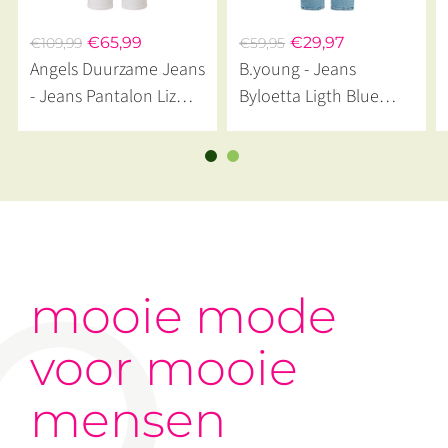
€65,99
€29,97
€109,99
€59,95
Angels Duurzame Jeans
B.young - Jeans
- Jeans Pantalon Liz
Byloetta Ligth Blue
City Met Riem White
Denim
mooie mode
voor mooie
mensen