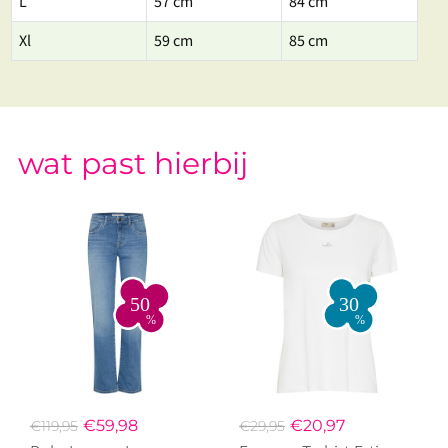
L
57 cm
84 cm
Xl
59 cm
85 cm
wat past hierbij
€59,98
€20,97
€119,95
€29,95