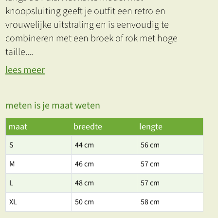
knoopsluiting geeft je outfit een retro en
vrouwelijke uitstraling en is eenvoudig te
combineren met een broek of rok met hoge
taille.
...
lees meer
meten is je maat weten
maat
breedte
lengte
S
44 cm
56 cm
M
46 cm
57 cm
L
48 cm
57 cm
XL
50 cm
58 cm