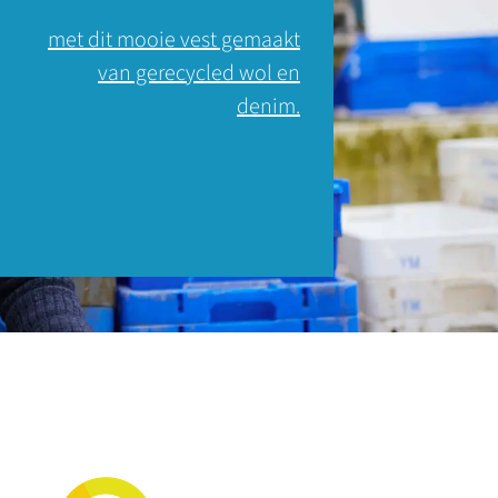
met dit mooie vest gemaakt
van gerecycled wol en
denim.