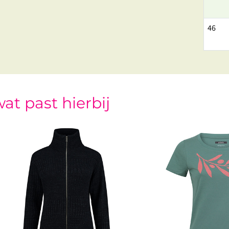
46
at past hierbij