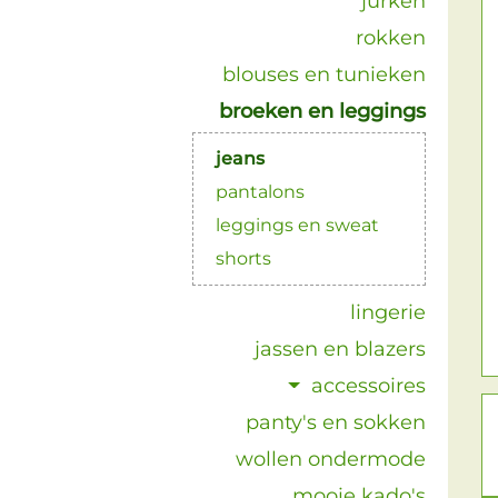
jurken
rokken
blouses en tunieken
broeken en leggings
jeans
pantalons
leggings en sweat
shorts
lingerie
jassen en blazers
accessoires
panty's en sokken
wollen ondermode
mooie kado's