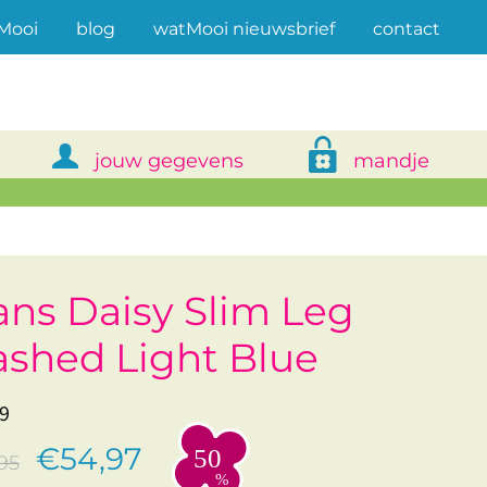
(current)
Mooi
blog
watMooi nieuwsbrief
contact
jouw gegevens
mandje
ans Daisy Slim Leg
shed Light Blue
9
€54,97
95