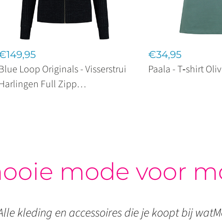
€149,95
€34,95
Blue Loop Originals - Visserstrui
Paala - T‑shirt Ol
Harlingen Full Zipp
Donkerblauw
ooie mode voor m
Alle kleding en accessoires die je koopt bij watMo