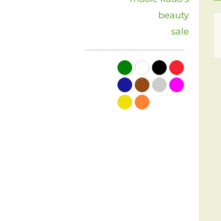
beauty
sale
groen
wit
zwart
rood
blauw
bruin
grijs
roze
geel
oranje