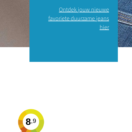
Ontdek jouw nieuwe
favoriete duurzame jeans
hier
8
,9