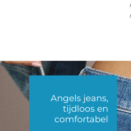
Angels jeans,
tijdloos en
comfortabel