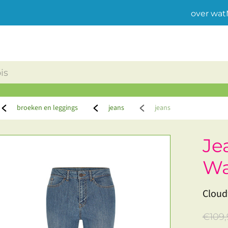
over wat
broeken en leggings
jeans
jeans
Je
Wa
Cloud
€109,