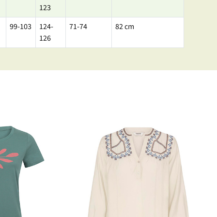
123
99-103
124-
71-74
82 cm
126