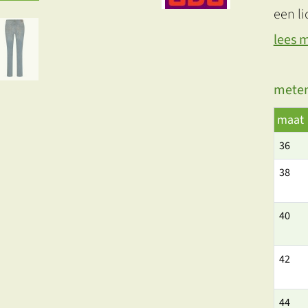
een li
lees 
meten
maat
36
38
40
42
44