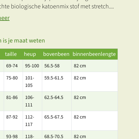
chte biologische katoenmix stof met stretch.
...
meer
 is je maat weten
taille
heup
bovenbeen
binnenbeenlengte
69-74
95-100
56.5-58
82 cm
75-80
101-
59.5-61.5
82 cm
105
81-86
106-
62.5-64.5
82 cm
111
87-92
112-
65.5-67.5
82 cm
117
93-98
118-
68.5-70.5
82 cm