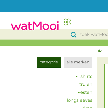
categorie
alle merken
shirts
truien
vesten
longsleeves