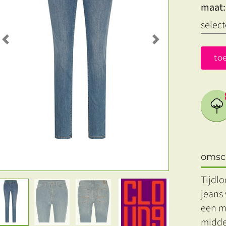
maat:
Previous
Next
to
omsch
Tijdlo
jeans 
een m
middel