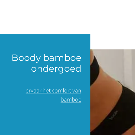
Boody bamboe
ondergoed
ervaar het comfort van
bamboe