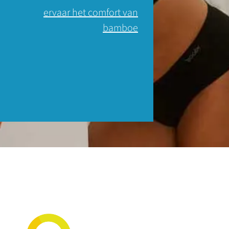
ervaar het comfort van
bamboe