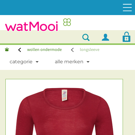
wollen ondermode
longsleeve
categorie
alle merken