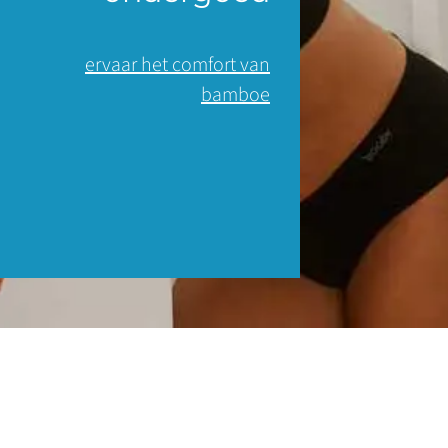
ervaar het comfort van
bamboe