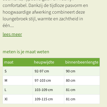
comfortabel. Dankzij de tijdloze pasvorm en
hoogwaardige afwerking combineert deze
loungebroek stijl, warmte en zachtheid in
één.
...
lees meer
meten is je maat weten
maat
heupwijdte
binnenbeenlengte
S
92-97 cm
90 cm
M
97-103 cm
80 cm
L
103-109 cm
81 cm
Xl
109-115 cm
81 cm