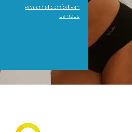
ervaar het comfort van
bamboe