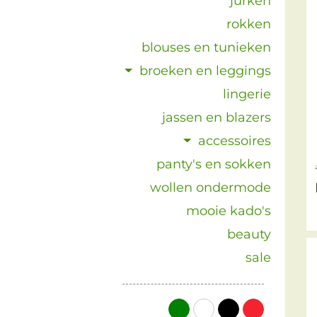
jurken
rokken
blouses en tunieken
broeken en leggings
lingerie
jassen en blazers
accessoires
panty's en sokken
wollen ondermode
mooie kado's
beauty
sale
groen
wit
zwart
rood