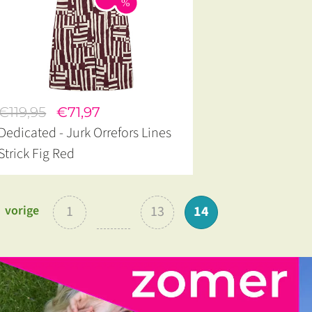
€119,95
€71,97
Dedicated - Jurk Orrefors Lines
Strick Fig Red
vorige
1
13
14