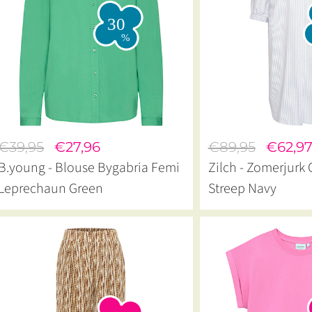
€39,95
€27,96
€89,95
€62,9
B.young - Blouse Bygabria Femi
Zilch - Zomerjurk
Leprechaun Green
Streep Navy