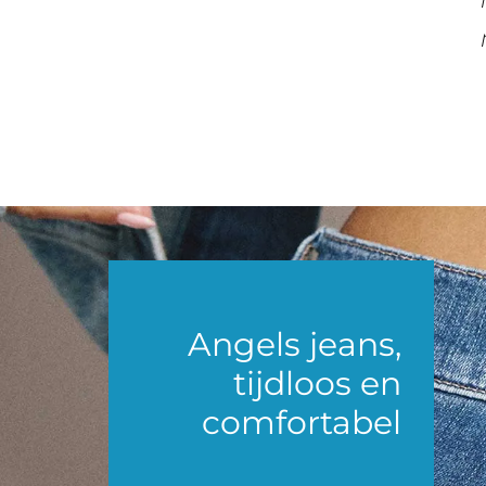
Angels jeans,
tijdloos en
comfortabel