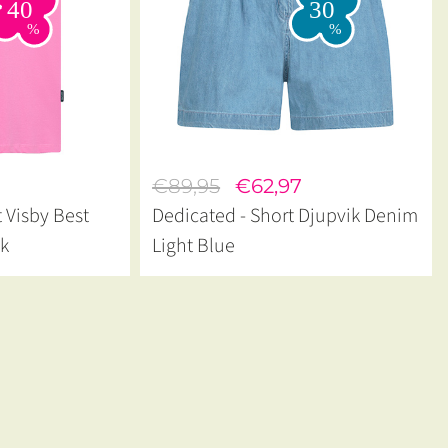
€89,95
€62,97
t Visby Best
Dedicated - Short Djupvik Denim
nk
Light Blue