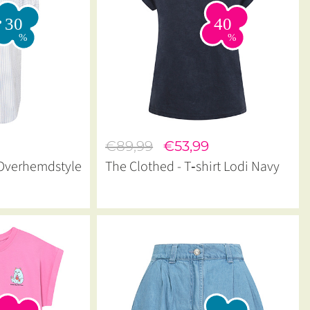
7
€89,99
€53,99
 Overhemdstyle
The Clothed - T‑shirt Lodi Navy