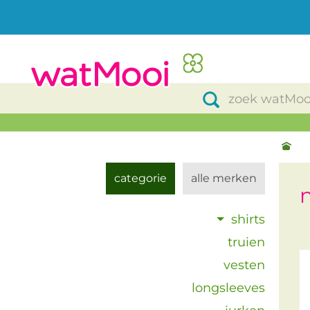
categorie
alle merken
shirts
truien
vesten
longsleeves