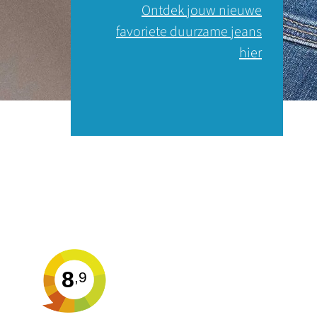
Ontdek jouw nieuwe
favoriete duurzame jeans
hier
8
,9