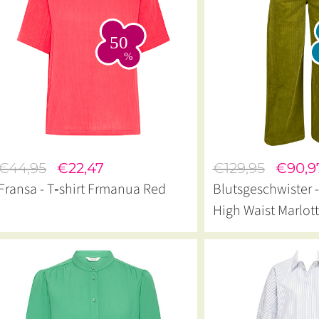
€44,95
€22,47
€129,95
€90,9
Fransa - T‑shirt Frmanua Red
Blutsgeschwister 
High Waist Marlott
Khaki