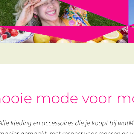
ooie mode voor m
Alle kleding en accessoires die je koopt bij watMo
manier gemaakt, met respect voor mensen en vo