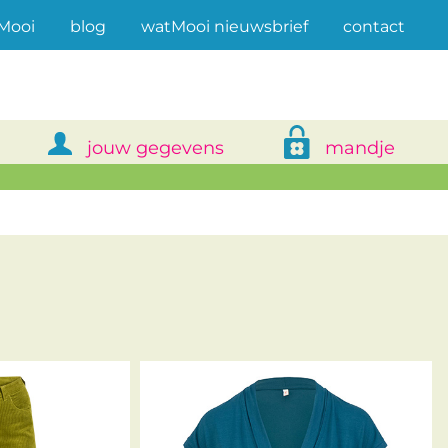
(current)
Mooi
blog
watMooi nieuwsbrief
contact
jouw gegevens
mandje