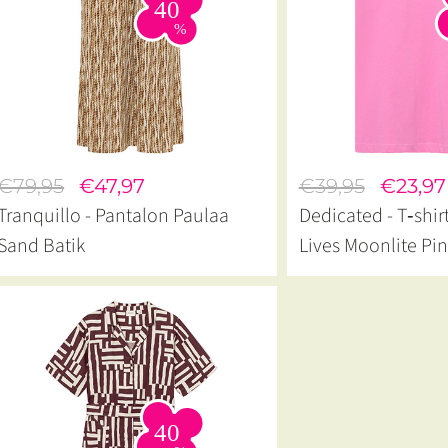
€79,95
€47,97
€39,95
€23,97
Tranquillo - Pantalon Paulaa
Dedicated - T‑shir
Sand Batik
Lives Moonlite Pi