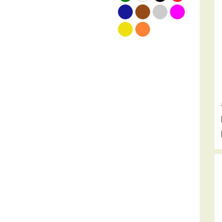
blauw
bruin
grijs
roze
geel
oranje