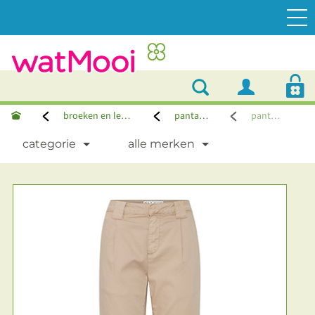
broeken en leggings
pantalons
pantalon
categorie
alle merken