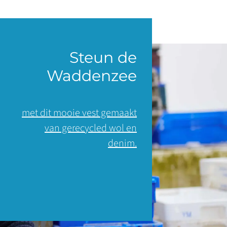
Steun de
Waddenzee
met dit mooie vest gemaakt
van gerecycled wol en
denim.