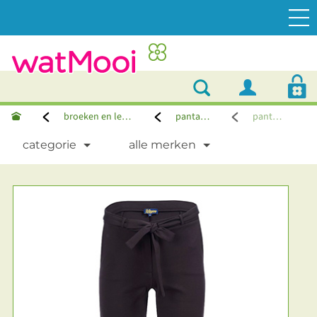
broeken en leggings
pantalons
pantalon
categorie
alle merken