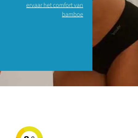
ervaar het comfort van
bamboe