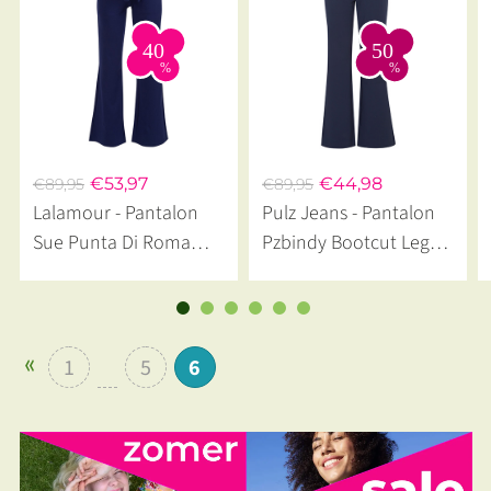
€53,97
€44,98
€89,95
€89,95
Lalamour - Pantalon
Pulz Jeans - Pantalon
Sue Punta Di Roma
Pzbindy Bootcut Leg
Blue
Dark Sapphire
1
5
6