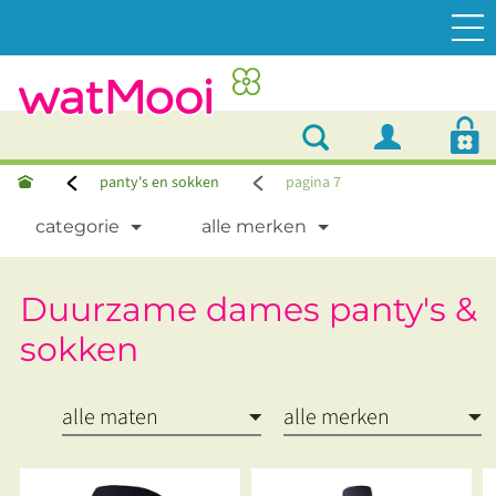
panty's en sokken
pagina 7
categorie
alle merken
Duurzame dames panty's &
sokken