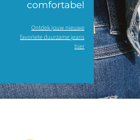
comfortabel
Ontdek jouw nieuwe
favoriete duurzame jeans
hier