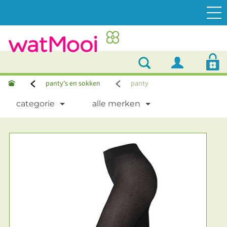
panty's en sokken
panty
categorie
alle merken