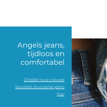
Angels jeans,
tijdloos en
comfortabel
Ontdek jouw nieuwe
favoriete duurzame jeans
hier