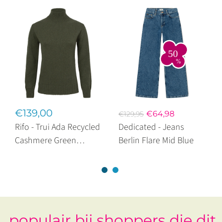
€139,00
€64,98
€129,95
Rifo - Trui Ada Recycled
Dedicated - Jeans
Cashmere Green
Berlin Flare Mid Blue
Muschio
populair bij shoppers die dit