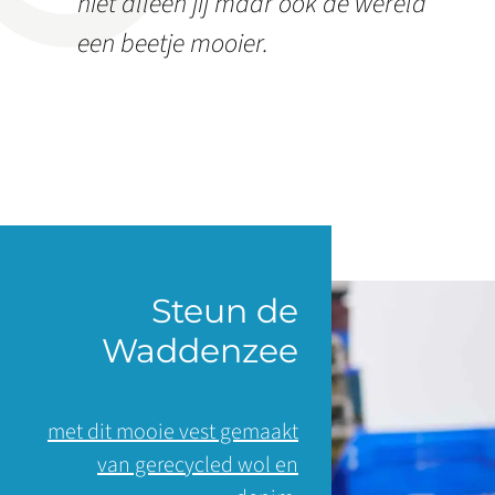
niet alleen jij maar ook de wereld
een beetje mooier.
Steun de
Waddenzee
met dit mooie vest gemaakt
van gerecycled wol en