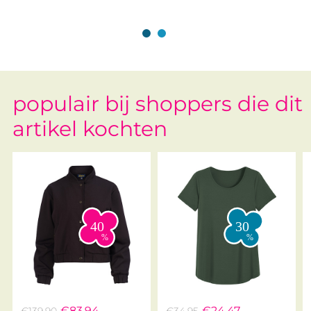
Oatmeal
City Met Riem White
populair bij shoppers die dit
artikel kochten
€83,94
€24,47