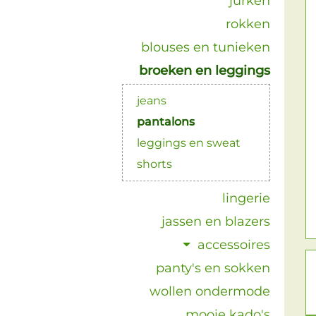
jurken
rokken
blouses en tunieken
broeken en leggings
jeans
pantalons
leggings en sweat
shorts
lingerie
jassen en blazers
accessoires
panty's en sokken
wollen ondermode
mooie kado's