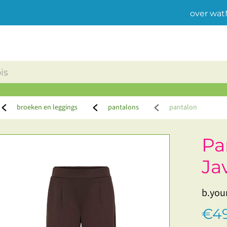
over wat
broeken en leggings
pantalons
pantalon
Pa
Ja
b.you
€49