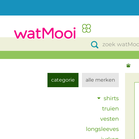
categorie
alle merken
shirts
truien
vesten
longsleeves