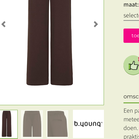
maat:
Previous
Next
to
omsch
Een pa
meteen
doen.
prakti