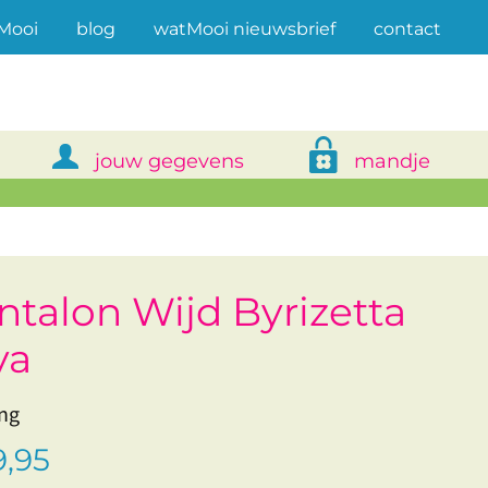
(current)
Mooi
blog
watMooi nieuwsbrief
contact
jouw gegevens
mandje
ntalon Wijd Byrizetta
va
ng
,95