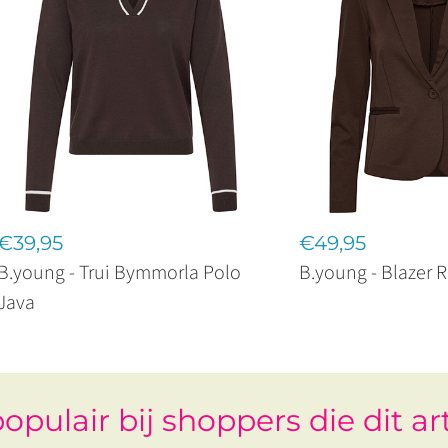
€39,95
€49,95
B.young - Trui Bymmorla Polo
B.young - Blazer R
Java
opulair bij shoppers die dit ar