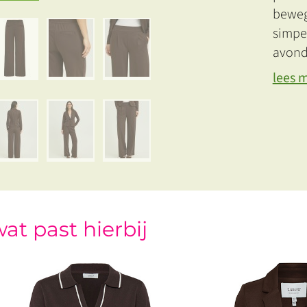
beweg
simpel
avondj
lees 
at past hierbij