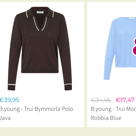
€39,95
€34,95
€17,47
B.young - Trui Bymmorla Polo
B.young - Trui Mor
Java
Robbia Blue