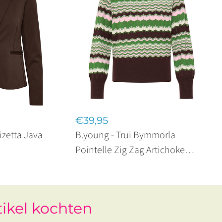
€39,95
izetta Java
B.young - Trui Bymmorla
Pointelle Zig Zag Artichoke
Green
tikel kochten