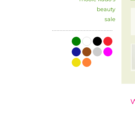
beauty
sale
groen
wit
zwart
rood
blauw
bruin
grijs
roze
geel
oranje
w