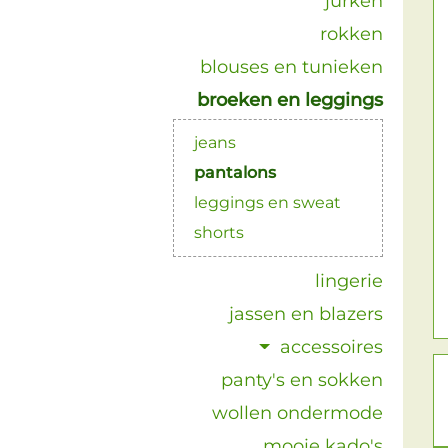
jurken
rokken
blouses en tunieken
broeken en leggings
jeans
pantalons
leggings en sweat
shorts
lingerie
jassen en blazers
accessoires
panty's en sokken
wollen ondermode
mooie kado's