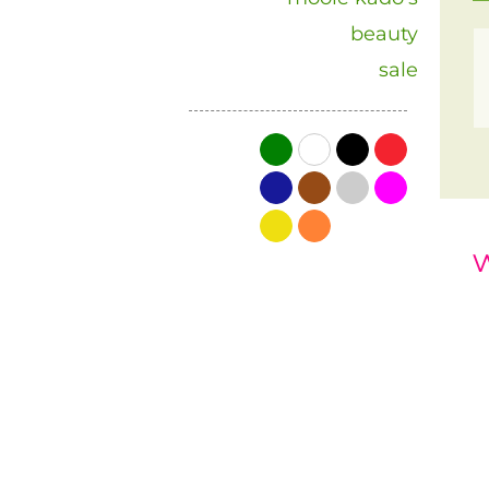
beauty
sale
groen
wit
zwart
rood
blauw
bruin
grijs
roze
geel
oranje
w