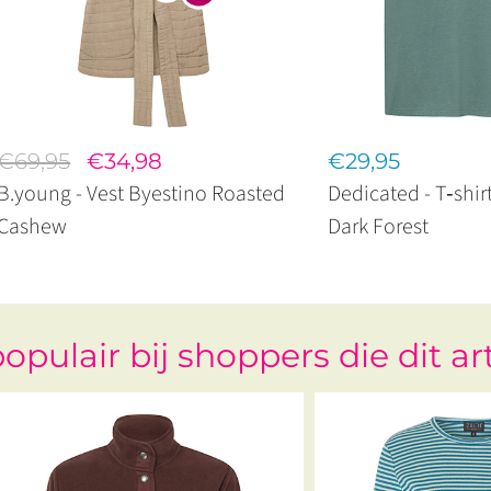
€69,95
€34,98
€29,95
B.young - Vest Byestino Roasted
Dedicated - T‑shir
Cashew
Dark Forest
opulair bij shoppers die dit ar