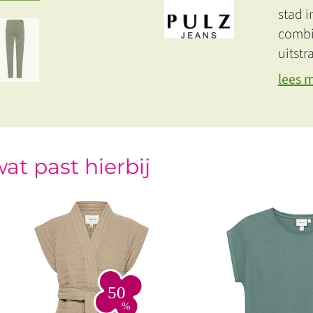
stad i
combi
uitstr
lees 
at past hierbij