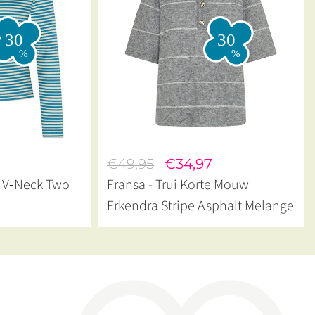
7
€49,95
€34,97
e V‑Neck Two
Fransa - Trui Korte Mouw
Frkendra Stripe Asphalt Melange