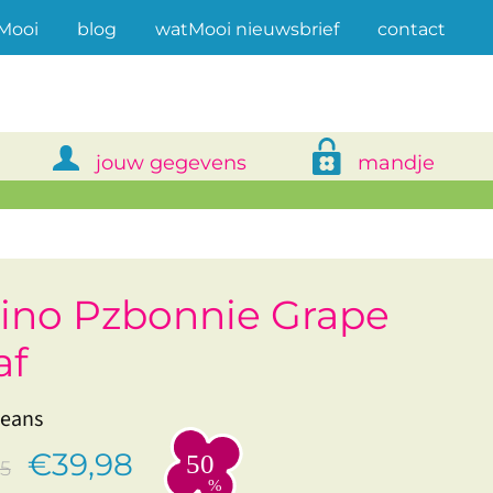
(current)
Mooi
blog
watMooi nieuwsbrief
contact
jouw gegevens
mandje
ino Pzbonnie Grape
af
Jeans
€39,98
5