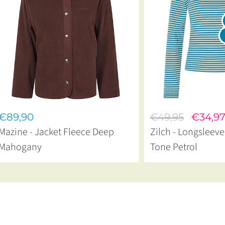
€89,90
€49,95
€34,9
Mazine - Jacket Fleece Deep
Zilch - Longsleev
Mahogany
Tone Petrol