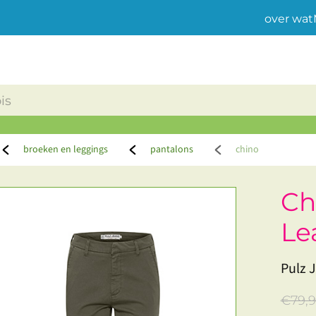
over wat
broeken en leggings
pantalons
chino
Ch
Le
Pulz 
€79,9