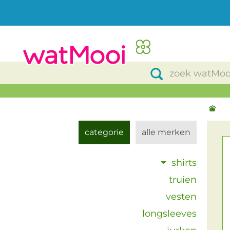
categorie
alle merken
shirts
truien
vesten
longsleeves