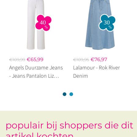
€65,99
€76,97
€109,99
€109,95
Angels Duurzame Jeans
Lalamour - Rok River
- Jeans Pantalon Liz
Denim
City Met Riem White
populair bij shoppers die dit
artikel kochten