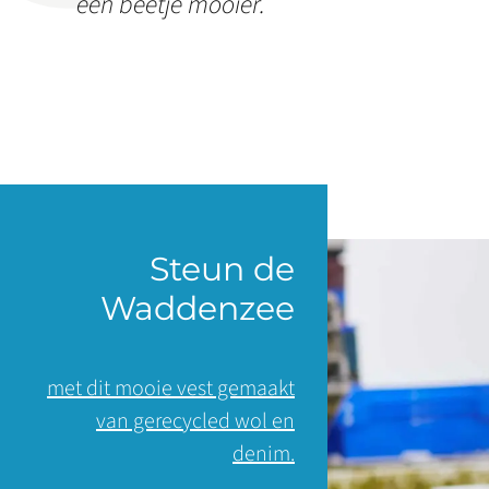
een beetje mooier.
Steun de
Waddenzee
met dit mooie vest gemaakt
van gerecycled wol en
denim.