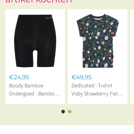
€24,95
€49,95
Boody Bamboe
Dedicated - T‑shirt
Ondergoed - Bamboe
Visby Strawberry Field
Ondershort Naadloos
Black
Zwart