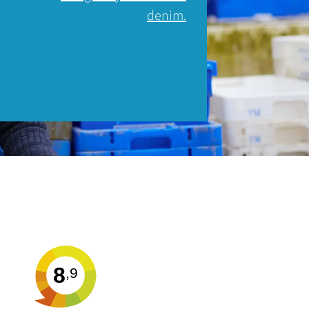
denim.
8
,9