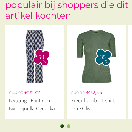
populair bij shoppers die dit
artikel kochten
€22,47
€32,44
€44,95
€49,90
B.young - Pantalon
Greenbomb - T‑shirt
Bymmjoella Ogee Ikat
Lane Olive
Med Blue