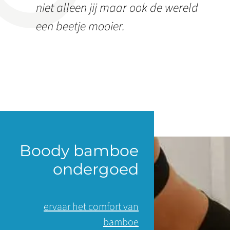
niet alleen jij maar ook de wereld
een beetje mooier.
Boody bamboe
ondergoed
ervaar het comfort van
bamboe