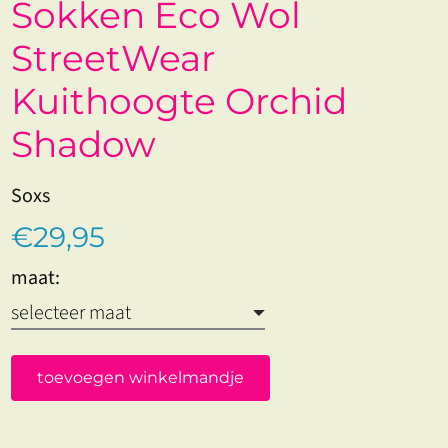
Sokken Eco Wol
StreetWear
Kuithoogte Orchid
Shadow
Soxs
€29,95
maat:
toevoegen winkelmandje