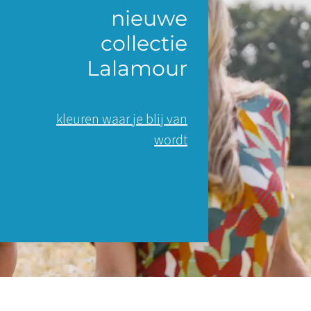
nieuwe
collectie
Lalamour
kleuren waar je blij van
wordt