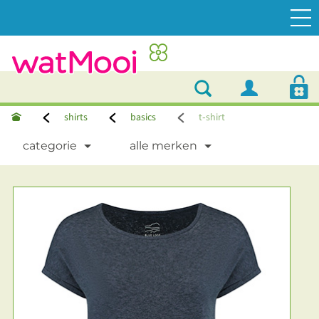
shirts
basics
t‑shirt
categorie
alle merken