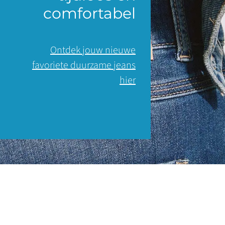
comfortabel
Ontdek jouw nieuwe
favoriete duurzame jeans
hier