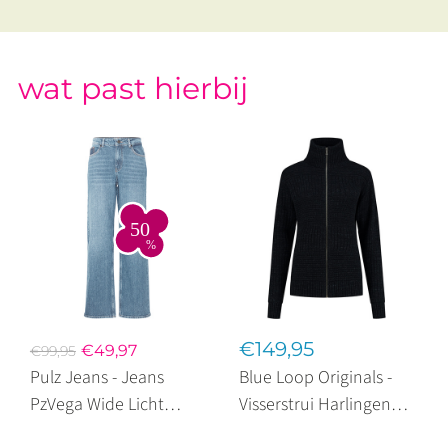
wat past hierbij
€149,95
€49,97
€99,95
Pulz Jeans - Jeans
Blue Loop Originals -
PzVega Wide Licht
Visserstrui Harlingen
Blauw
Full Zipp Donkerblauw