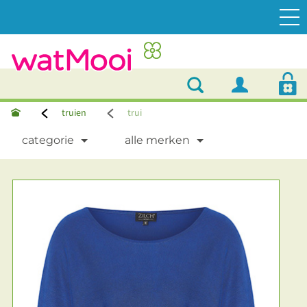
truien
trui
categorie
alle merken