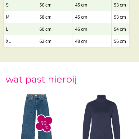
S
56 cm
45 cm
53 cm
M
58 cm
45 cm
53 cm
L
60 cm
46 cm
54 cm
XL
62 cm
48 cm
56 cm
wat past hierbij