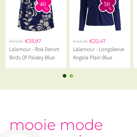
€35,97
€22,47
€59,95
€44,95
Lalamour - Rok Denim
Lalamour - Longsleeve
Birds Of Paisley Blue
Angela Plain Blue
mooie mode