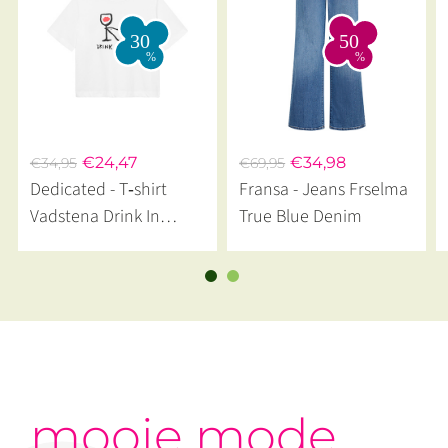
€24,47
€34,98
€34,95
€69,95
Dedicated - T‑shirt
Fransa - Jeans Frselma
Vadstena Drink In
True Blue Denim
Peace White
mooie mode