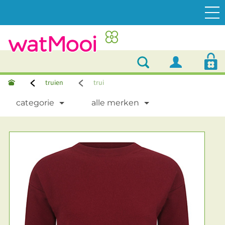
truien
trui
categorie
alle merken