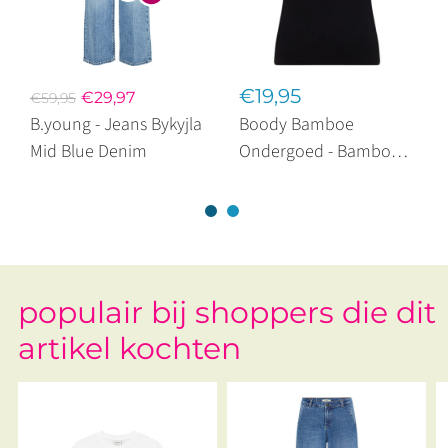
€19,95
€29,97
€59,95
B.young - Jeans Bykyjla
Boody Bamboe
Mid Blue Denim
Ondergoed - Bamboe
Tanktop Cami Black
populair bij shoppers die dit
artikel kochten