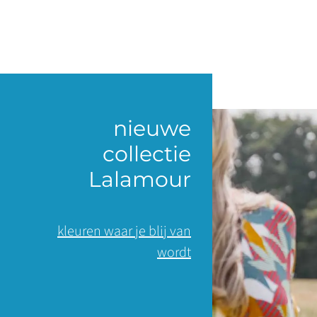
nieuwe
collectie
Lalamour
kleuren waar je blij van
wordt