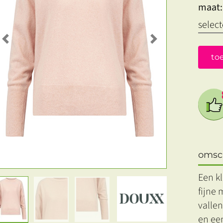
maat:
Previous
Next
to
omsch
Een k
fijne 
vallen
en een