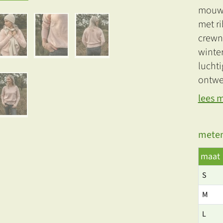
mouwe
met ri
crewne
winte
luchti
ontwe
lees 
meten
maat
S
M
L