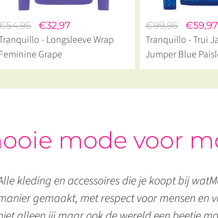
€54,95
€32,97
€99,95
€59,97
Tranquillo - Longsleeve Wrap
Tranquillo - Trui 
Feminine Grape
Jumper Blue Paisl
ooie mode voor m
Alle kleding en accessoires die je koopt bij watMo
manier gemaakt, met respect voor mensen en vo
niet alleen jij maar ook de wereld een beetje mo