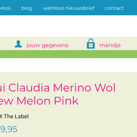
(current)
Mooi
blog
watMooi nieuwsbrief
contact
jouw gegevens
mandje
ui Claudia Merino Wol
ew Melon Pink
 The Label
9,95