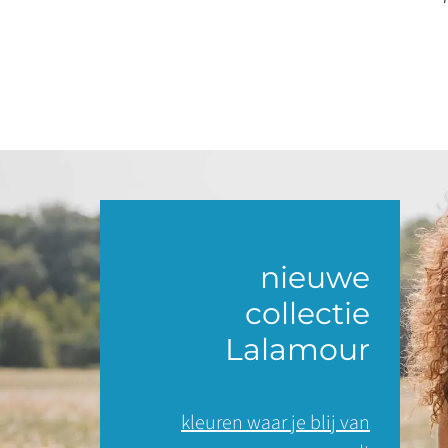
nieuwe
collectie
Lalamour
kleuren waar je blij van