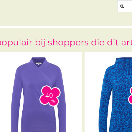
XL
opulair bij shoppers die dit ar