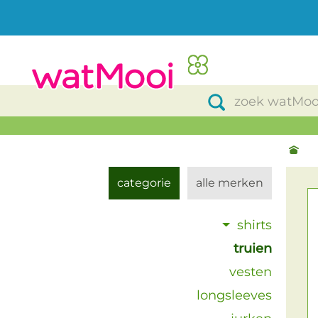
categorie
alle merken
shirts
truien
vesten
longsleeves