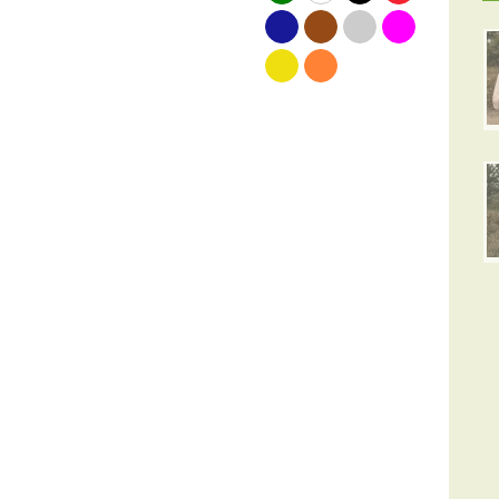
blauw
bruin
grijs
roze
geel
oranje