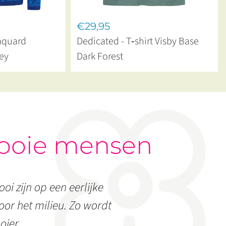
€29,95
Jaquard
Dedicated - T‑shirt Visby Base
ey
Dark Forest
ooie mensen
oi zijn op een eerlijke
or het milieu. Zo wordt
oier.