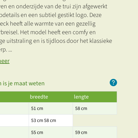
n en onderzijde van de trui zijn afgewerkt
bdetails en een subtiel gestikt logo. Deze
ck heeft alle warmte van een gezellig
rbreisel. Het model heeft een comfy en
ge uitstraling en is tijdloos door het klassieke
rp.
...
meer
 is je maat weten
breedte
lengte
51 cm
58 cm
53 cm 58 cm
55 cm
59 cm