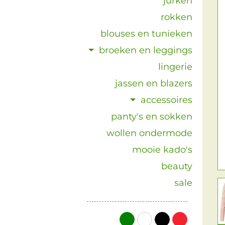
jurken
rokken
blouses en tunieken
broeken en leggings
lingerie
jassen en blazers
accessoires
panty's en sokken
wollen ondermode
mooie kado's
beauty
sale
groen
wit
zwart
rood