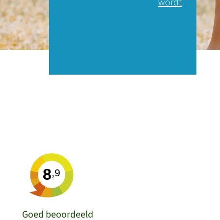
wordt
8
,9
Goed beoordeeld