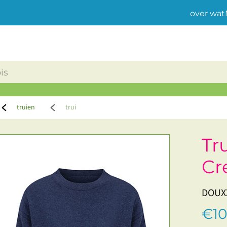
over wat
truien
trui
Tr
Cr
DOUXX
€10