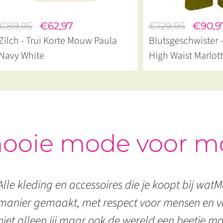
€89,95
€62,97
€129,95
€90,9
Zilch - Trui Korte Mouw Paula
Blutsgeschwister 
Navy White
High Waist Marlott
Khaki
ooie mode voor m
Alle kleding en accessoires die je koopt bij watMo
manier gemaakt, met respect voor mensen en vo
niet alleen jij maar ook de wereld een beetje mo