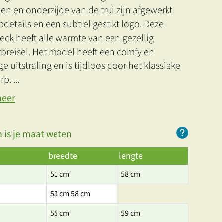
n en onderzijde van de trui zijn afgewerkt
bdetails en een subtiel gestikt logo. Deze
ck heeft alle warmte van een gezellig
rbreisel. Het model heeft een comfy en
ge uitstraling en is tijdloos door het klassieke
rp.
...
meer
 is je maat weten
breedte
lengte
51 cm
58 cm
53 cm 58 cm
55 cm
59 cm