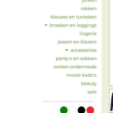
jurken
rokken
blouses en tunieken
broeken en leggings
lingerie
jassen en blazers
accessoires
panty's en sokken
wollen ondermode
mooie kado's
beauty
sale
groen
wit
zwart
rood