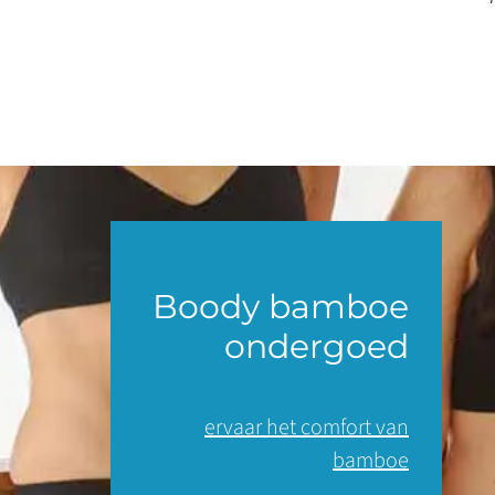
Boody bamboe
ondergoed
ervaar het comfort van
bamboe