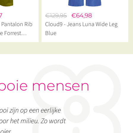
7
€129,95
€64,98
- Pantalon Rib
Cloud9 - Jeans Luna Wide Leg
e Forrest
Blue
ooie mensen
oi zijn op een eerlijke
or het milieu. Zo wordt
oier.