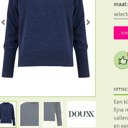
maat:
Previous
Next
to
omsch
Een k
fijne 
vallen
en een