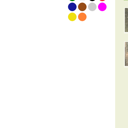
blauw
bruin
grijs
roze
geel
oranje