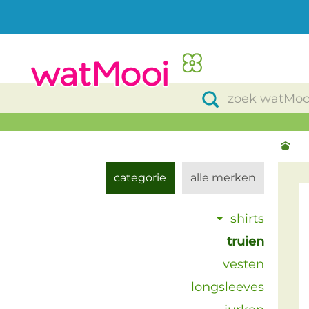
categorie
alle merken
shirts
truien
vesten
longsleeves