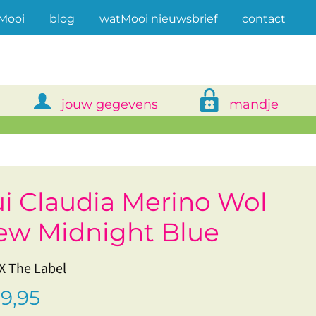
(current)
Mooi
blog
watMooi nieuwsbrief
contact
jouw gegevens
mandje
ui Claudia Merino Wol
ew Midnight Blue
 The Label
9,95