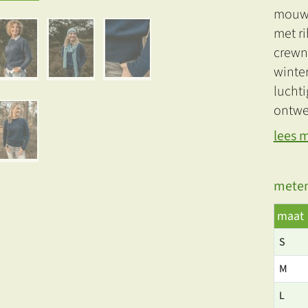
mouwe
met ri
crewne
winte
luchti
ontwe
lees 
meten
maat
S
M
L