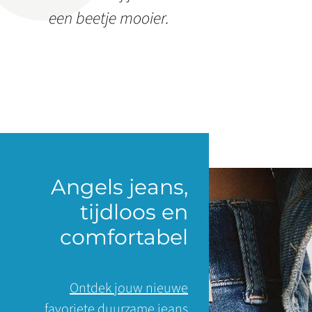
een beetje mooier.
Angels jeans,
tijdloos en
comfortabel
Ontdek jouw nieuwe
favoriete duurzame jeans