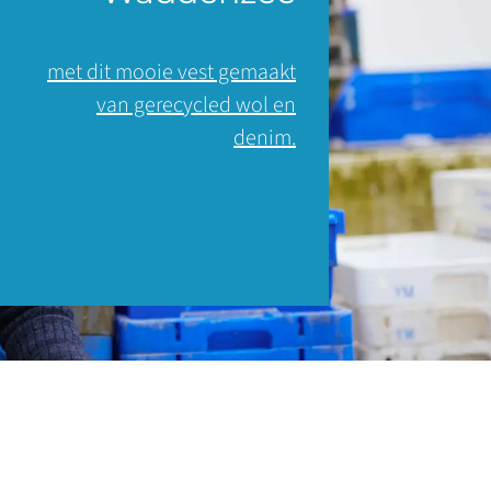
met dit mooie vest gemaakt
van gerecycled wol en
denim.