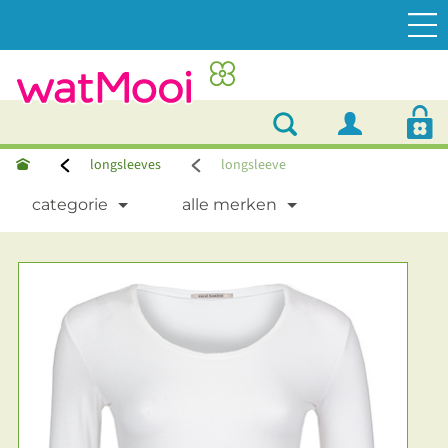
longsleeves
longsleeve
categorie
alle merken