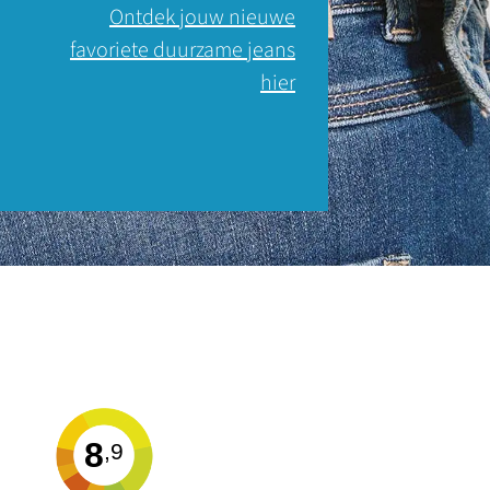
Ontdek jouw nieuwe
favoriete duurzame jeans
hier
8
,9