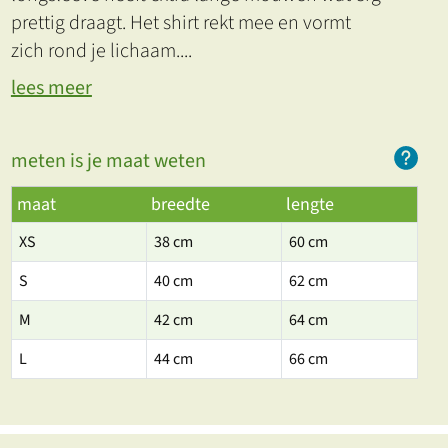
prettig draagt. Het shirt rekt mee en vormt
zich rond je lichaam.
...
lees meer
meten is je maat weten
maat
breedte
lengte
XS
38 cm
60 cm
S
40 cm
62 cm
M
42 cm
64 cm
L
44 cm
66 cm