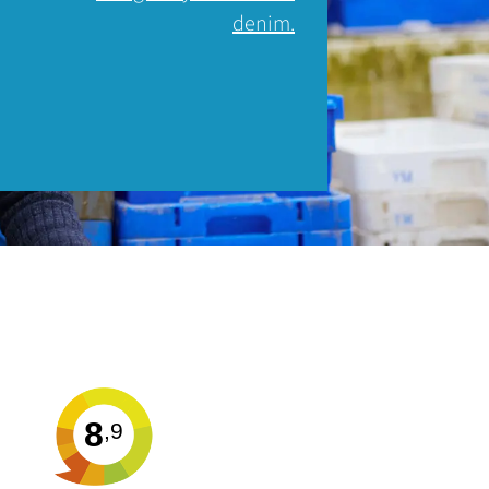
denim.
8
,9