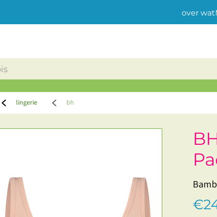
over wat
lingerie
bh
BH
Pa
Bambo
€24