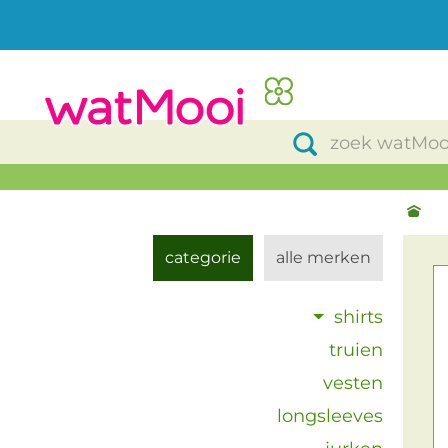
categorie
alle merken
shirts
truien
vesten
longsleeves