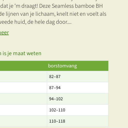
 dat je ‘m draagt! Deze Seamless bamboe BH
de lijnen van je lichaam, knelt niet en voelt als
weede huid, de hele dag door.
...
meer
 is je maat weten
borstomvang
82–87
87–94
94–102
102–110
110–118