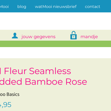
(current)
Mooi
blog
watMooi nieuwsbrief
contact
jouw gegevens
mandje
 Fleur Seamless
dded Bamboe Rose
o Basics
,95