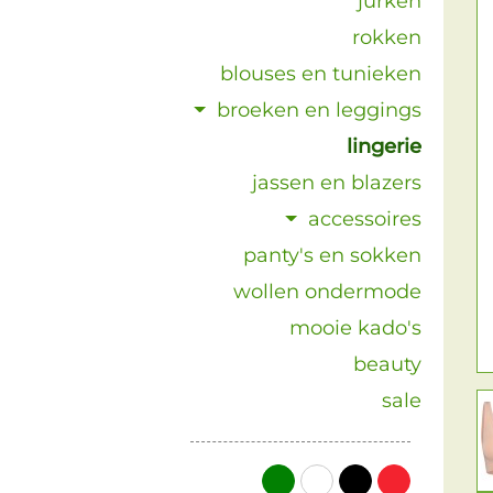
jurken
rokken
blouses en tunieken
broeken en leggings
lingerie
jassen en blazers
accessoires
panty's en sokken
wollen ondermode
mooie kado's
beauty
sale
groen
wit
zwart
rood