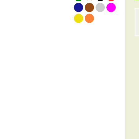
blauw
bruin
grijs
roze
geel
oranje