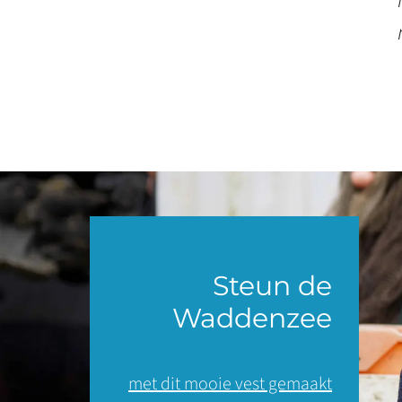
Steun de
Waddenzee
met dit mooie vest gemaakt