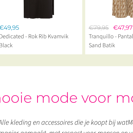
€49,95
€79,95
€47,97
Dedicated - Rok Rib Kvamvik
Tranquillo - Panta
Black
Sand Batik
ooie mode voor m
Alle kleding en accessoires die je koopt bij watMo