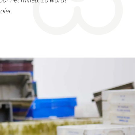
or het milieu. Zo wordt
oier.