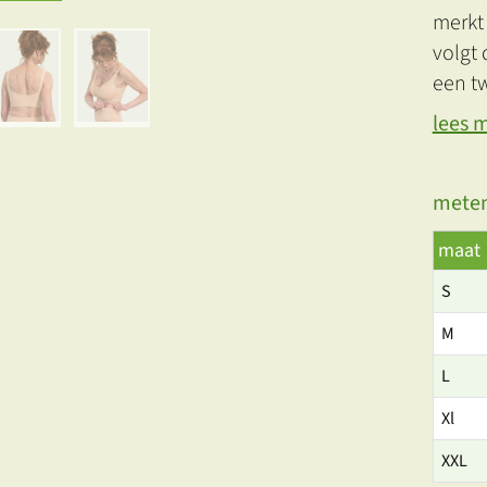
merkt
volgt 
een t
lees 
meten
maat
S
M
L
Xl
XXL