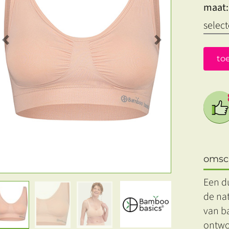
maat:
Previous
Next
to
omsch
Een d
de na
van b
ontwor