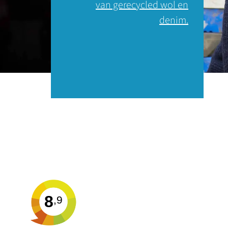
van gerecycled wol en
denim.
8
,9